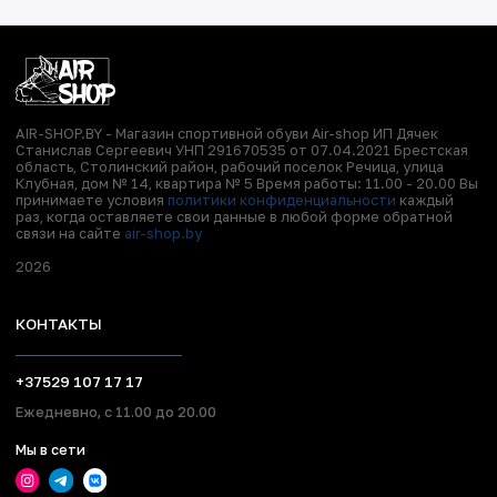
AIR-SHOP.BY - Магазин спортивной обуви Air-shop ИП Дячек
Станислав Сергеевич УНП 291670535 от 07.04.2021 Брестская
область, Столинский район, рабочий поселок Речица, улица
Клубная, дом № 14, квартира № 5 Время работы: 11.00 - 20.00 Вы
принимаете условия
политики конфиденциальности
каждый
раз, когда оставляете свои данные в любой форме обратной
связи на сайте
air-shop.by
2026
КОНТАКТЫ
+37529 107 17 17
Ежедневно, с 11.00 до 20.00
Мы в сети