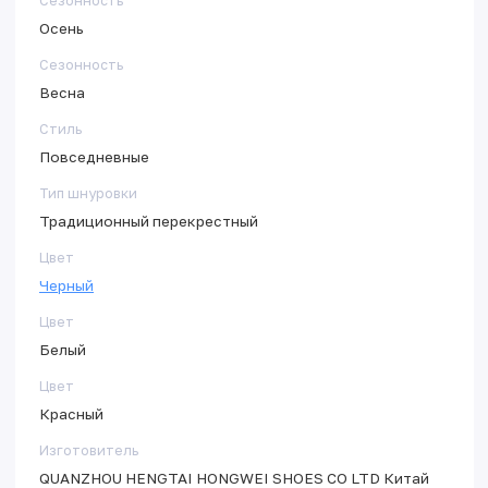
Сезонность
Осень
Сезонность
Весна
Стиль
Повседневные
Тип шнуровки
Традиционный перекрестный
Цвет
Черный
Цвет
Белый
Цвет
Красный
Изготовитель
QUANZHOU HENGTAI HONGWEI SHOES CO LTD Китай